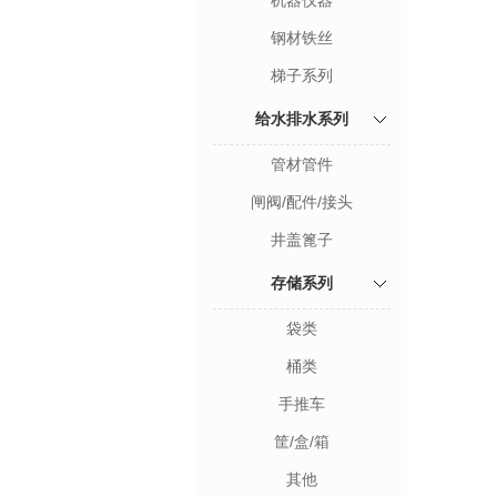
机器仪器
钢材铁丝
梯子系列
给水排水系列
管材管件
闸阀/配件/接头
井盖篦子
存储系列
袋类
桶类
手推车
筐/盒/箱
其他