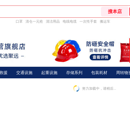
口罩
清仓一元抢
清洁用品
电线电缆
一次性手套
搬运车
救援
交通设施
起重设施
存储系列
包装耗材
周转物
努力加载中，请稍后...