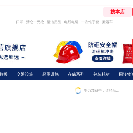
口罩
清仓一元抢
清洁用品
电线电缆
一次性手套
搬运车
救援
交通设施
起重设施
存储系列
包装耗材
周转物
努力加载中，请稍后...