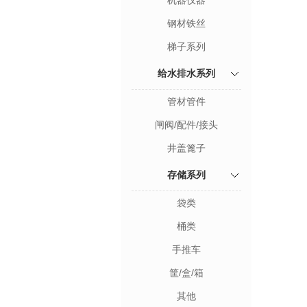
机器仪器
钢材铁丝
梯子系列
给水排水系列
管材管件
闸阀/配件/接头
井盖篦子
存储系列
袋类
桶类
手推车
筐/盒/箱
其他